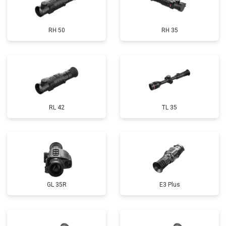
RH 50
RH 35
RL 42
TL 35
GL 35R
E3 Plus