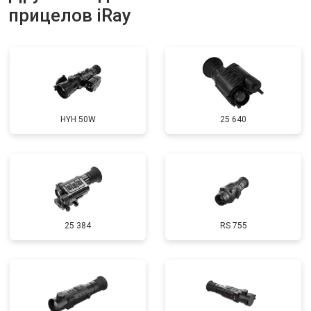
прицелов iRay
HYH 50W
25 640
25 384
RS 755