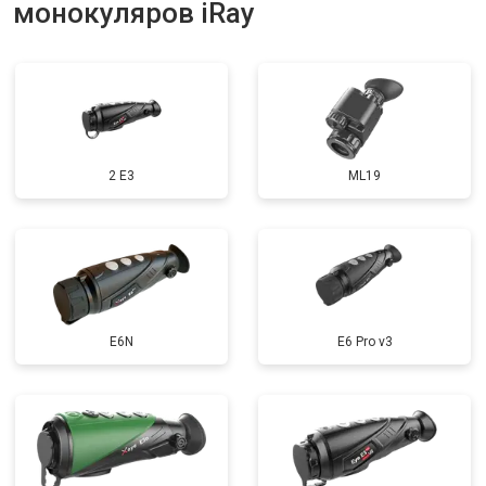
монокуляров iRay
2 E3
ML19
E6N
E6 Pro v3