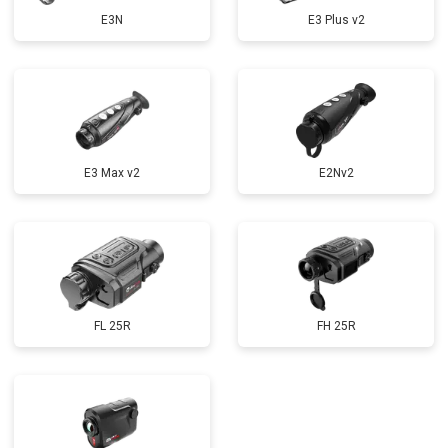
E3N
E3 Plus v2
E3 Max v2
E2Nv2
FL 25R
FH 25R