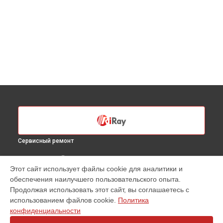
Сервисный ремонт
ВЫБЕРИ СВОЙ ГОРОД
Этот сайт использует файлы cookie для аналитики и
Ремонт тепловизионного бинокля BH 50 iRay в
Санкт-
обеспечения наилучшего пользовательского опыта.
Петербурге
Продолжая использовать этот сайт, вы соглашаетесь с
Ремонт тепловизионного бинокля BH 50 iRay в
Краснодаре
использованием файлов cookie.
Политика
Ремонт тепловизионного бинокля BH 50 iRay в
Ростове-на-
конфиденциальности
Дону