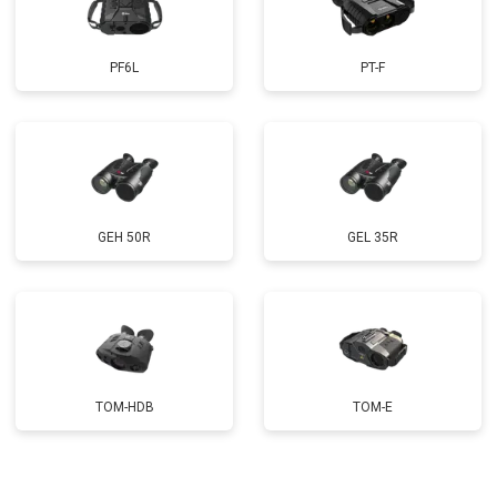
PF6L
PT-F
GEH 50R
GEL 35R
TOM-HDB
TOM-E