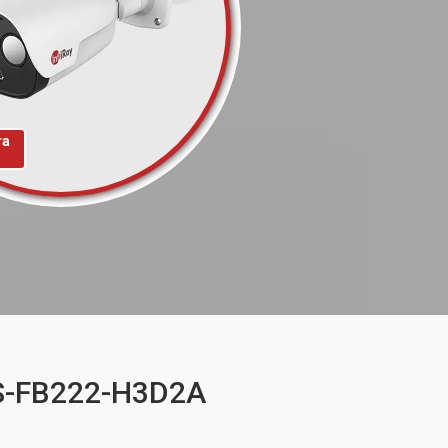
та
RS-FB222-H3D2A