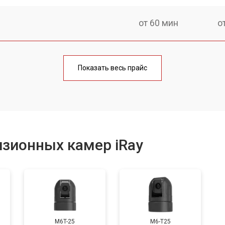
от 60 мин
о
 креплений, кнопок)
от 60 мин
о
Показать весь прайс
от 50 мин
о
от 90 мин
о
зионных камер iRay
от 50 мин
о
от 60 мин
о
M6T-25
M6-T25