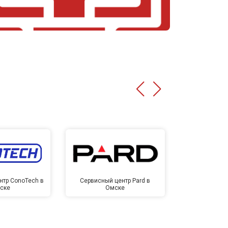
нтр ConoTech в
Сервисный центр Pard в
Сервисный ц
ске
Омске
Ом