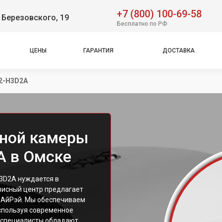
+7 (800) 100-69-58
 Березовского, 19
Бесплатно по РФ
ЦЕНЫ
ГАРАНТИЯ
ДОСТАВКА
2-H3D2A
нной камеры
A в Омске
H3D2A нуждается в
висный центр предлагает
и АйРэй. Мы обеспечиваем
используя современное
и специалисты обладают