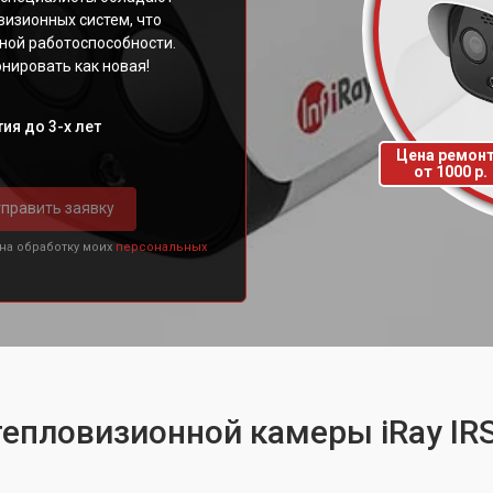
визионных систем, что
ной работоспособности.
нировать как новая!
ия до 3-х лет
Цена ремон
от 1000 р.
править заявку
 на обработку моих
персональных
тепловизионной камеры iRay I