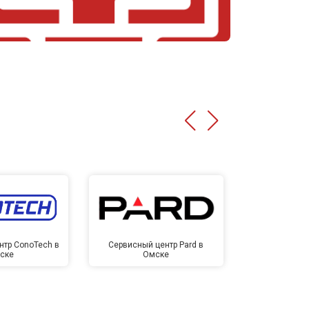
нтр ConoTech в
Сервисный центр Pard в
Сервисный ц
ске
Омске
Ом