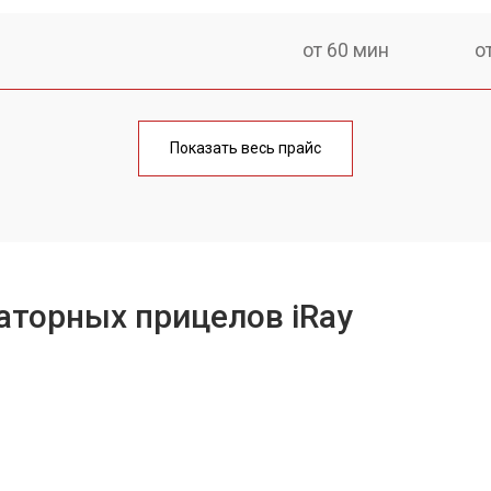
от 60 мин
о
от 70 мин
о
Показать весь прайс
от 60 мин
о
лаги
от 70 мин
о
аторных прицелов iRay
от 50 мин
о
х винтов
от 60 мин
о