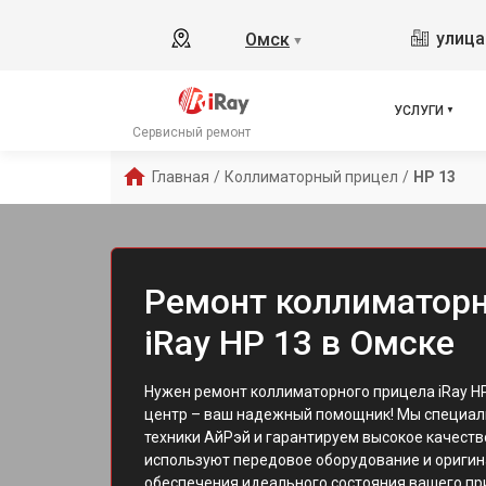
улица
Омск
▼
УСЛУГИ
Сервисный ремонт
Главная
/
Коллиматорный прицел
/
HP 13
Ремонт коллиматорн
iRay HP 13 в Омске
Нужен ремонт коллиматорного прицела iRay H
центр – ваш надежный помощник! Мы специал
техники АйРэй и гарантируем высокое качеств
используют передовое оборудование и оригин
обеспечения идеального состояния вашего п