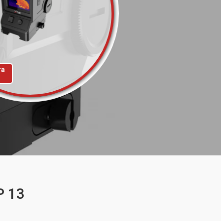
та
P 13