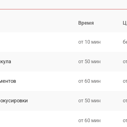
Время
Ц
от 10 мин
б
икула
от 50 мин
о
ментов
от 60 мин
о
фокусировки
от 50 мин
о
от 60 мин
о