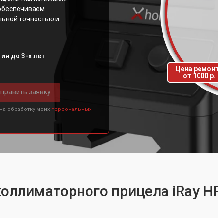
 обеспечиваем
льной точностью и
ия до 3-х лет
Цена ремон
от 1000 р.
править заявку
 на обработку моих
персональных
коллиматорного прицела iRay H